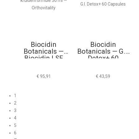
Biocidin
Biocidin
Botanicals —
Botanicals — G.I.
Biocidin LSF
Detox+ 60
50ml
Capsules
€
95,91
€
43,59
1
2
3
4
5
6