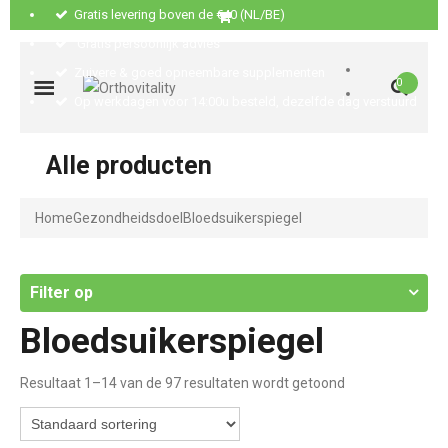
Gratis levering boven de €40 (NL/BE)
Gratis persoonlijk advies
Zuivere & goed opneembare supplementen
0
Op werkdagen voor 14:00u besteld, dezelfde dag verstuurd
Alle producten
Home
Gezondheidsdoel
Bloedsuikerspiegel
Filter op
Bloedsuikerspiegel
Resultaat 1–14 van de 97 resultaten wordt getoond