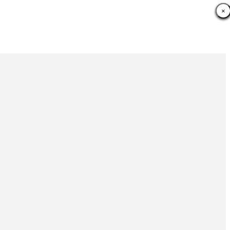
×
×
×