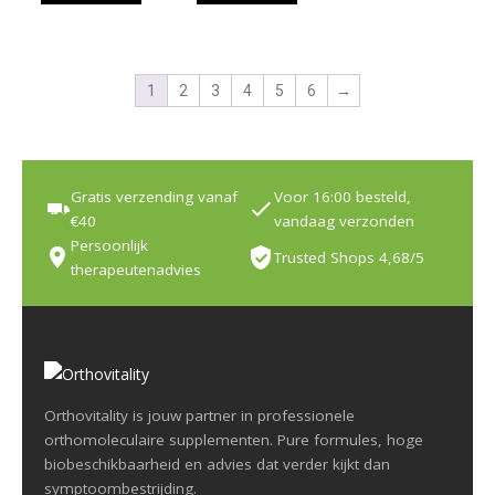
1
2
3
4
5
6
→
Gratis verzending vanaf
Voor 16:00 besteld,
€40
vandaag verzonden
Persoonlijk
Trusted Shops 4,68/5
therapeutenadvies
Orthovitality is jouw partner in professionele
orthomoleculaire supplementen. Pure formules, hoge
biobeschikbaarheid en advies dat verder kijkt dan
symptoombestrijding.