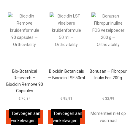
Bio-Botanical
Biocidin Botanicals
Bonusan — Fibropur
Research —
— Biocidin LSF 50ml
Inulin Fos 200g
Biocidin Remove 90
Capsules
€
70,84
€
95,91
€
32,99
Toevoegen aan
Toevoegen aan
Momenteel niet op
winkelwagen
winkelwagen
voorraad