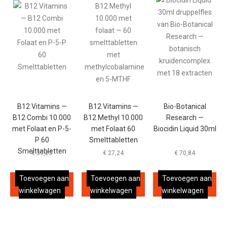
B12 Vitamins —
B12 Vitamins —
Bio-Botanical
B12 Combi 10.000
B12 Methyl 10.000
Research —
met Folaat en P-5-
met Folaat 60
Biocidin Liquid 30ml
P 60
Smelttabletten
Smelttabletten
€
39,23
€
27,24
€
70,84
Toevoegen aan
Toevoegen aan
Toevoegen aan
winkelwagen
winkelwagen
winkelwagen