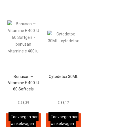
Bonusan —
Cytodetox 30ML
Vitamine E 400 IU
60 Softgels
€
28,29
€
83,17
Toevoegen aan
Toevoegen aan
winkelwagen
winkelwagen