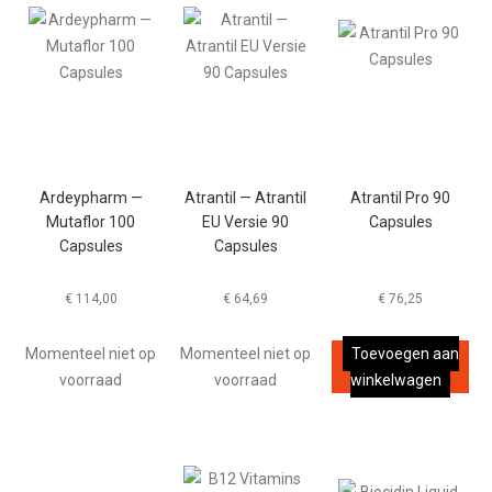
Ardeypharm —
Atrantil — Atrantil
Atrantil Pro 90
Mutaflor 100
EU Versie 90
Capsules
Capsules
Capsules
€
114,00
€
64,69
€
76,25
Momenteel niet op
Momenteel niet op
Toevoegen aan
voorraad
voorraad
winkelwagen