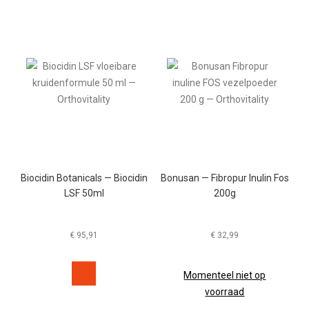
Biocidin Botanicals — Biocidin
Bonusan — Fibropur Inulin Fos
LSF 50ml
200g
€
95,91
€
32,99
Momenteel niet op
voorraad