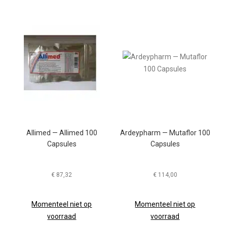
Allimed — Allimed 100
Ardeypharm — Mutaflor 100
Capsules
Capsules
€
87,32
€
114,00
Momenteel niet op
Momenteel niet op
voorraad
voorraad