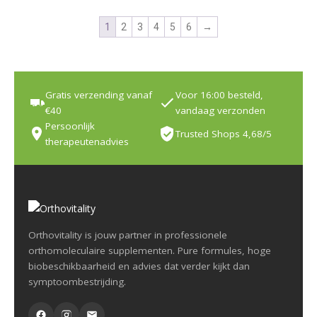
1
2
3
4
5
6
→
Gratis verzending vanaf
Voor 16:00 besteld,
€40
vandaag verzonden
Persoonlijk
Trusted Shops 4,68/5
therapeutenadvies
Orthovitality is jouw partner in professionele
orthomoleculaire supplementen. Pure formules, hoge
biobeschikbaarheid en advies dat verder kijkt dan
symptoombestrijding.