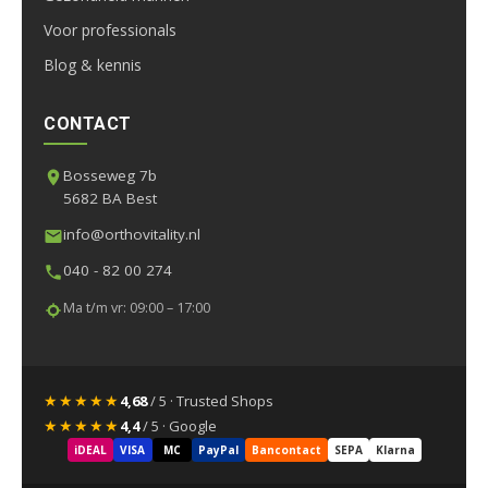
Voor professionals
Blog & kennis
CONTACT
Bosseweg 7b
5682 BA Best
info@orthovitality.nl
040 - 82 00 274
Ma t/m vr: 09:00 – 17:00
★★★★★
4,68
/ 5 · Trusted Shops
★★★★★
4,4
/ 5 · Google
iDEAL
VISA
MC
PayPal
Bancontact
SEPA
Klarna