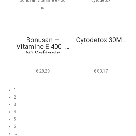
Bonusan —
Cytodetox 30ML
Vitamine E 400 IU
60 Softgels
€
28,29
€
83,17
1
2
3
4
5
6
→