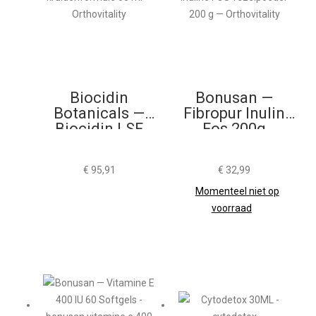
Biocidin
Bonusan —
Botanicals —
Fibropur Inulin
Biocidin LSF
Fos 200g
50ml
€
95,91
€
32,99
Momenteel niet op
voorraad