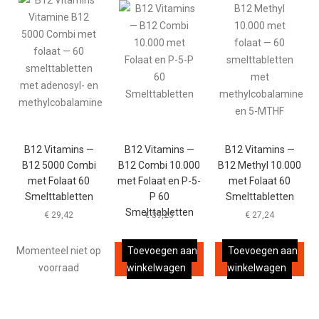
B12 Vitamins —
B12 Vitamins —
B12 Vitamins —
B12 5000 Combi
B12 Combi 10.000
B12 Methyl 10.000
met Folaat 60
met Folaat en P-5-
met Folaat 60
Smelttabletten
P 60
Smelttabletten
Smelttabletten
€
29,42
€
39,23
€
27,24
Momenteel niet op
Toevoegen aan
Toevoegen aan
voorraad
winkelwagen
winkelwagen