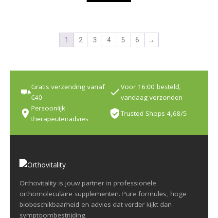
1
2
3
4
5
6
→
Gratis verzending vanaf
Voor 16:00 besteld,
€40
vandaag verzonden
Persoonlijk
Trusted Shops 4,68/5
therapeutenadvies
Orthovitality is jouw partner in professionele
orthomoleculaire supplementen. Pure formules, hoge
biobeschikbaarheid en advies dat verder kijkt dan
symptoombestrijding.