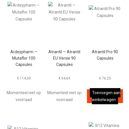
Ardeypharm —
Atrantil — Atrantil
Atrantil Pro 90
Mutaflor 100
EU Versie 90
Capsules
Capsules
Capsules
€
114,00
€
64,69
€
76,25
Momenteel niet op
Momenteel niet op
Toevoegen aan
voorraad
voorraad
winkelwagen