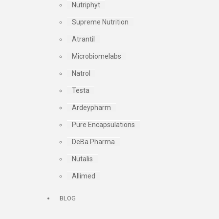
Nutriphyt
Supreme Nutrition
Atrantil
Microbiomelabs
Natrol
Testa
Ardeypharm
Pure Encapsulations
DeBa Pharma
Nutalis
Allimed
BLOG