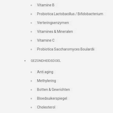
Vitamine B
Probiotica Lactobacillus / Bifidobacterium
Verteringsenzymen
Vitamines & Mineralen
Vitamine C
Probiotica Saccharomyces Boulardii
GEZONDHEIDSDOEL
Anti aging
Methylering
Botten & Gewrichten
Bloedsuikerspiegel
Cholesterol