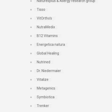
Naturesplus & Allergy research group
Tisso
VitOrtho's
NutraMedix
B12 Vitamins
Energetica natura
Global Healing
Nutrined
Dr. Niedermaier
Vitalize
Metagenics
Symbiotica
Trenker