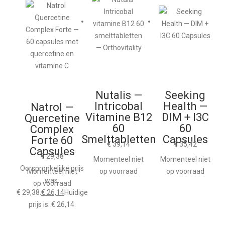
Nutalis —
Seeking
Intricobal
Health —
Natrol —
Vitamine B12
DIM + I3C
Quercetine
60
60
Complex
Smelttabletten
Capsules
Forte 60
€
39,14
€
35,42
Capsules
€
29,38
Momenteel niet
Momenteel niet
Oorspronkelijke prijs
Momenteel niet
op voorraad
op voorraad
was:
op voorraad
€ 29,38.
€
26,14
Huidige
prijs is: € 26,14.