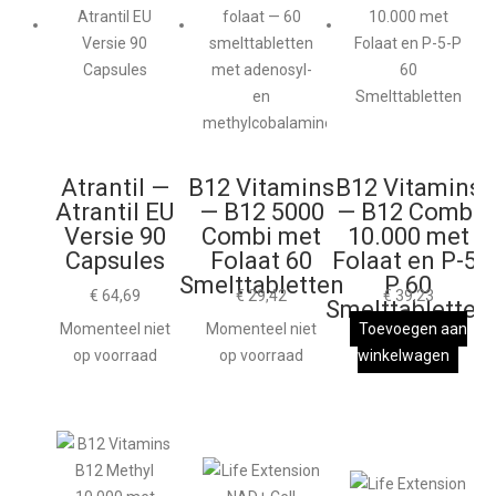
Atrantil —
B12 Vitamins
B12 Vitamins
Atrantil EU
— B12 5000
— B12 Combi
Versie 90
Combi met
10.000 met
Capsules
Folaat 60
Folaat en P-5-
Smelttabletten
P 60
€
64,69
€
29,42
€
39,23
Smelttabletten
Momenteel niet
Momenteel niet
Toevoegen aan
op voorraad
op voorraad
winkelwagen