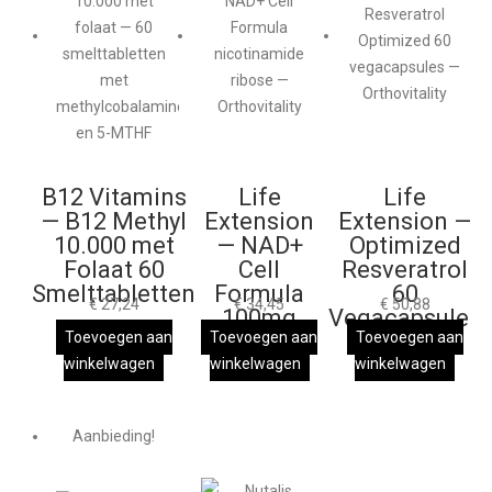
B12 Vitamins
Life
Life
— B12 Methyl
Extension
Extension —
10.000 met
— NAD+
Optimized
Folaat 60
Cell
Resveratrol
Smelttabletten
Formula
60
€
27,24
€
34,45
€
50,88
100mg
Vegacapsules
Toevoegen aan
Toevoegen aan
Toevoegen aan
winkelwagen
winkelwagen
winkelwagen
Aanbieding!