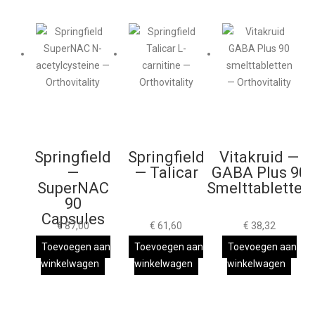
Springfield
Springfield
Vitakruid —
—
— Talicar
GABA Plus 90
SuperNAC
Smelttabletten
90
Capsules
€
87,00
€
61,60
€
38,32
Toevoegen aan
Toevoegen aan
Toevoegen aan
winkelwagen
winkelwagen
winkelwagen