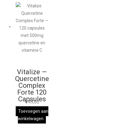
Vitalize —
Quercetine
Complex
Forte 120
Capsules
€
49,00
Toevoegen aan
winkelwagen