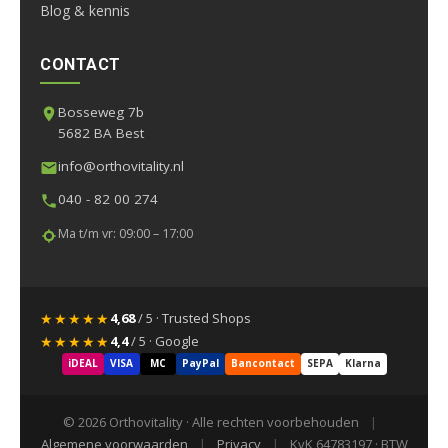
Blog & kennis
CONTACT
Bosseweg 7b
5682 BA Best
info@orthovitality.nl
040 - 82 00 274
Ma t/m vr: 09:00 – 17:00
★★★★★
4,68
/ 5 · Trusted Shops
★★★★★
4,4
/ 5 · Google
iDEAL
VISA
MC
PayPal
Bancontact
SEPA
Klarna
© 2026 Orthovitality · Alle rechten voorbehouden
|
Algemene voorwaarden
|
Privacy
|
KvK 64783197 · BTW