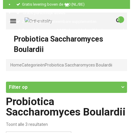
Gratis levering boven de €40 (NL/BE)
Gratis persoonlijk advies
0
Zuivere & goed opneembare supplementen
Op werkdagen voor 14:00u besteld, dezelfde dag verstuurd
Probiotica Saccharomyces
Boulardii
Home
Categorieën
Probiotica Saccharomyces Boulardii
Filter op
Probiotica
Saccharomyces Boulardii
Toont alle 3 resultaten