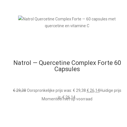
Natrol — Quercetine Complex Forte 60
Capsules
€
29,38
Oorspronkelijke prijs was: € 29,38.
€
26,14
Huidige prijs
is: € 26,14.
Momenteel niet op voorraad