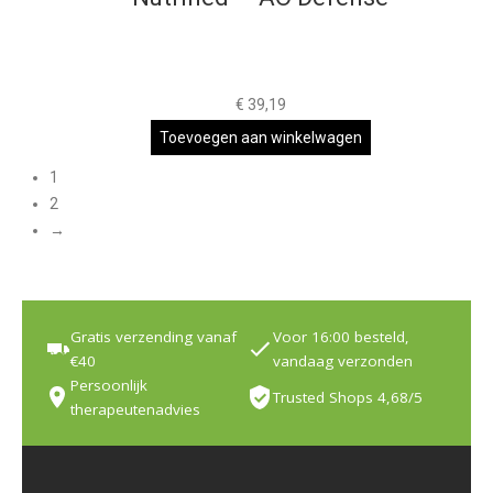
€
39,19
Toevoegen aan winkelwagen
1
2
→
Gratis verzending vanaf
Voor 16:00 besteld,
€40
vandaag verzonden
Persoonlijk
Trusted Shops 4,68/5
therapeutenadvies