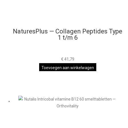
NaturesPlus — Collagen Peptides Type
1 t/m 6
€
41,79
Toevoegen aan winkelwagen