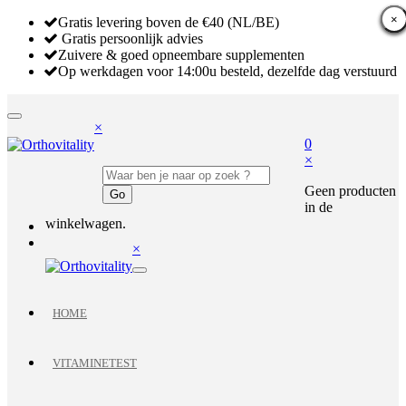
×
×
×
Gratis levering boven de €40 (NL/BE)
Gratis persoonlijk advies
Zuivere & goed opneembare supplementen
Op werkdagen voor 14:00u besteld, dezelfde dag verstuurd
×
0
×
Geen producten
in de
winkelwagen.
×
HOME
VITAMINETEST