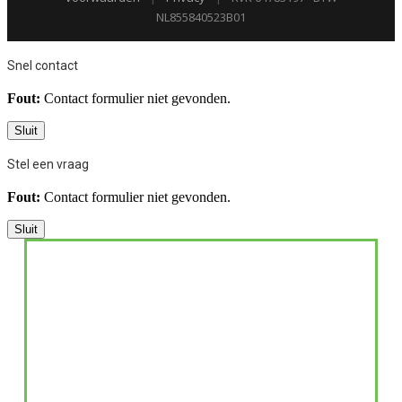
NL855840523B01
Snel contact
Fout:
Contact formulier niet gevonden.
Sluit
Stel een vraag
Fout:
Contact formulier niet gevonden.
Sluit
WAAROM ZIJN
GRATIS E-BOOK:
VITAMINES VOOR IEDEREEN EEN
MUST!?