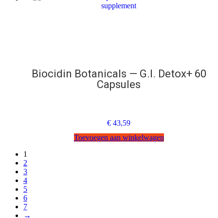
Biocidin Botanicals — G.I. Detox+ 60
Capsules
€
43,59
Toevoegen aan winkelwagen
1
2
3
4
5
6
7
→