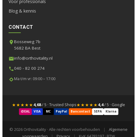
Voor professionals
Blog & kennis
CONTACT
Bosseweg 7b
5682 BA Best
info@orthovitality.nl
040 - 82 00 274
Ma t/m vr: 09:00 – 17:00
★★★★★
★★★★★
4,68
/ 5 · Trusted Shops
4,4
/ 5 · Google
iDEAL
VISA
MC
PayPal
Bancontact
SEPA
Klarna
© 2026 Orthovitality · Alle rechten voorbehouden
|
Algemene
voorwaarden
|
Privacy
|
KvK 64783197 · BTW