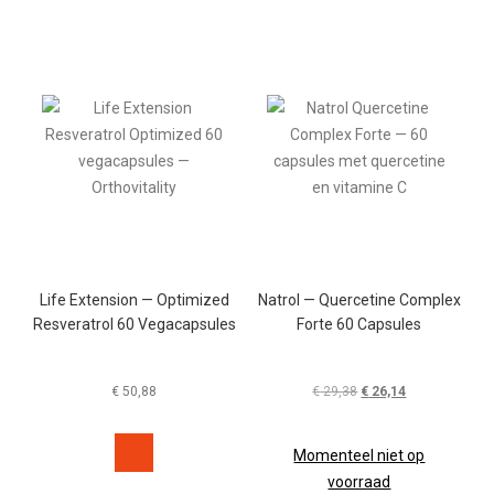
Life Extension — Optimized
Natrol — Quercetine Complex
Resveratrol 60 Vegacapsules
Forte 60 Capsules
€
50,88
€
29,38
Oorspronkelijke
€
26,14
Huidige
prijs
prijs
was:
is:
Momenteel niet op
€ 29,38.
€ 26,14.
voorraad