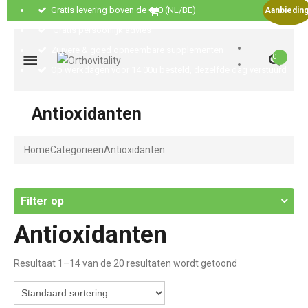
Gratis levering boven de €40 (NL/BE)
Aanbieding
Gratis persoonlijk advies
Zuivere & goed opneembare supplementen
0
Op werkdagen voor 14:00u besteld, dezelfde dag verstuurd
Antioxidanten
Home
Categorieën
Antioxidanten
Filter op
Antioxidanten
Resultaat 1–14 van de 20 resultaten wordt getoond