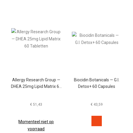
Allergy Research Group —
Biocidin Botanicals — G.I.
DHEA 25mg Lipid Matrix 60
Detox+ 60 Capsules
Tabletten
€
51,43
€
43,59
Momenteel niet op
voorraad