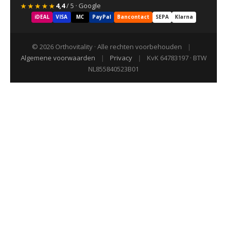
★★★★★
4,4
/ 5 · Google
iDEAL
VISA
MC
PayPal
Bancontact
SEPA
Klarna
© 2026 Orthovitality · Alle rechten voorbehouden
|
Algemene voorwaarden
|
Privacy
|
KvK 64783197 · BTW
NL855840523B01