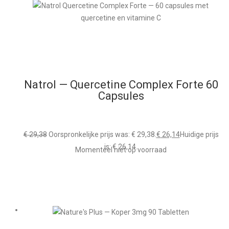
Natrol — Quercetine Complex Forte 60
Capsules
€
29,38
Oorspronkelijke prijs was: € 29,38.
€
26,14
Huidige prijs
is: € 26,14.
Momenteel niet op voorraad