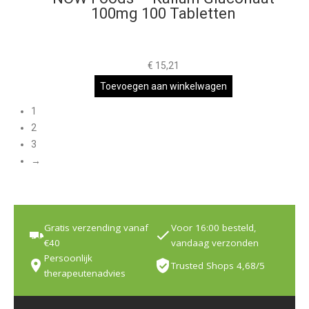
100mg 100 Tabletten
€
15,21
Toevoegen aan winkelwagen
1
2
3
→
Gratis verzending vanaf
Voor 16:00 besteld,
€40
vandaag verzonden
Persoonlijk
Trusted Shops 4,68/5
therapeutenadvies