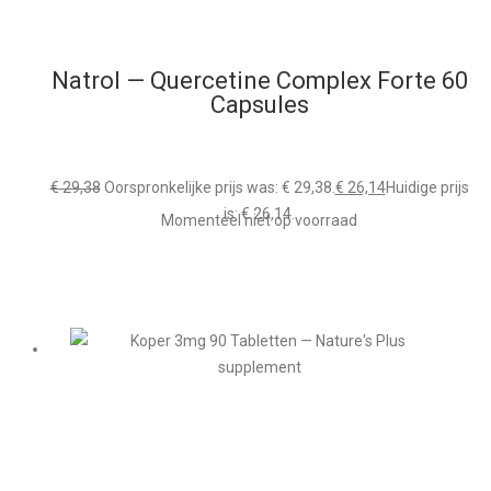
Natrol — Quercetine Complex Forte 60
Capsules
€
29,38
Oorspronkelijke prijs was: € 29,38.
€
26,14
Huidige prijs
is: € 26,14.
Momenteel niet op voorraad