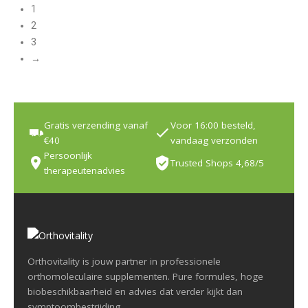
1
2
3
→
Gratis verzending vanaf
Voor 16:00 besteld,
€40
vandaag verzonden
Persoonlijk
Trusted Shops 4,68/5
therapeutenadvies
Orthovitality is jouw partner in professionele
orthomoleculaire supplementen. Pure formules, hoge
biobeschikbaarheid en advies dat verder kijkt dan
symptoombestrijding.