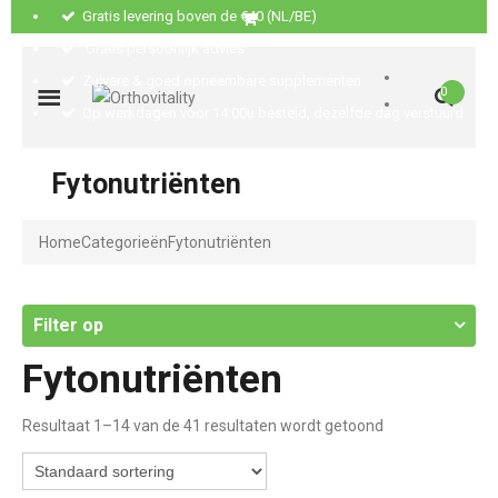
Gratis levering boven de €40 (NL/BE)
Gratis persoonlijk advies
Zuivere & goed opneembare supplementen
0
Op werkdagen voor 14:00u besteld, dezelfde dag verstuurd
Fytonutriënten
Home
Categorieën
Fytonutriënten
Filter op
Fytonutriënten
Resultaat 1–14 van de 41 resultaten wordt getoond