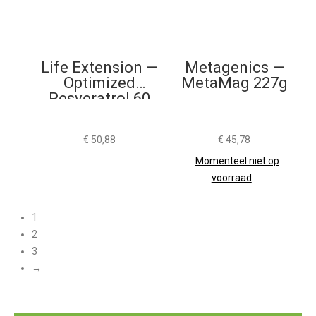
Life Extension —
Metagenics —
Optimized
MetaMag 227g
Resveratrol 60
Vegacapsules
€
50,88
€
45,78
Momenteel niet op
voorraad
1
2
3
→