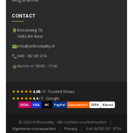
CONTACT
Bosseweg 7b
5682 BA Best
info@orthovitality.nl
040 - 82 00 274
Ma t/m vr: 09:00 – 17:00
★★★★★
4,68
/ 5 · Trusted Shops
★★★★★
4,4
/ 5 · Google
iDEAL
VISA
MC
PayPal
Bancontact
SEPA
Klarna
© 2026 Orthovitality · Alle rechten voorbehouden
|
Algemene voorwaarden
|
Privacy
|
KvK 64783197 · BTW