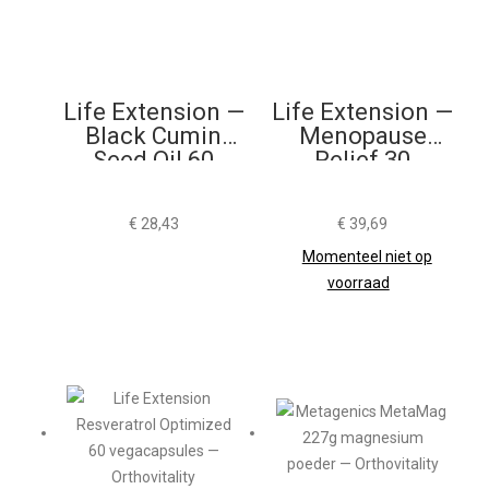
Life Extension —
Life Extension —
Black Cumin
Menopause
Seed Oil 60
Relief 30
Softgels
Tabletten
€
28,43
€
39,69
Momenteel niet op
voorraad