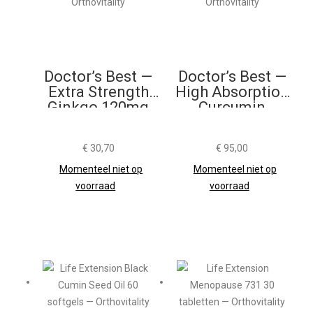
Doctor’s Best —
Doctor’s Best —
Extra Strength
High Absorption
Ginkgo 120mg
Curcumin
120 Capsules
1000mg 120
Tabletten
€
30,70
€
95,00
Momenteel niet op
Momenteel niet op
voorraad
voorraad