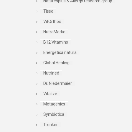
Naturesplus & Allergy research group
Tisso
VitOrtho's
NutraMedix
B12 Vitamins
Energetica natura
Global Healing
Nutrined
Dr. Niedermaier
Vitalize
Metagenics
Symbiotica
Trenker