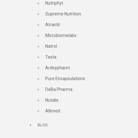
Nutriphyt
Supreme Nutrition
Atrantil
Microbiomelabs
Natrol
Testa
Ardeypharm
Pure Encapsulations
DeBa Pharma
Nutalis
Allimed
BLOG