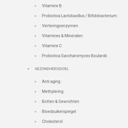
Vitamine B
Probiotica Lactobacillus / Bifidobacterium
Verteringsenzymen
Vitamines & Mineralen
Vitamine C
Probiotica Saccharomyces Boulardii
GEZONDHEIDSDOEL
Anti aging
Methylering
Botten & Gewrichten
Bloedsuikerspiegel
Cholesterol