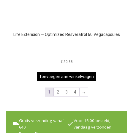
Life Extension — Optimized Resveratrol 60 Vegacapsules
€
50,88
Toevoegen aan winkelwagen
1
2
3
4
→
Gratis verzending vanaf
Voor 16:00 besteld,
€40
vandaag verzonden