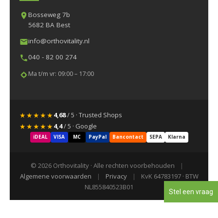
Bosseweg 7b
5682 BA Best
info@orthovitality.nl
040 - 82 00 274
Ma t/m vr: 09:00 – 17:00
★★★★★
4,68
/ 5 · Trusted Shops
★★★★★
4,4
/ 5 · Google
iDEAL
VISA
MC
PayPal
Bancontact
SEPA
Klarna
© 2026 Orthovitality · Alle rechten voorbehouden
|
Algemene voorwaarden
|
Privacy
|
KvK 64783197 · BTW
NL855840523B01
Stel een vraag