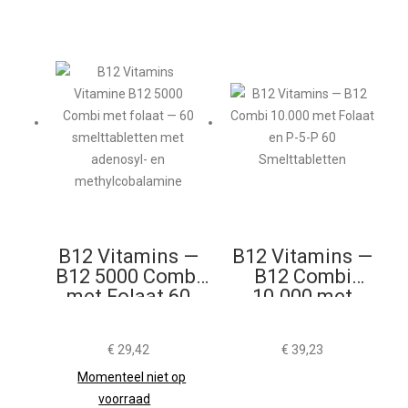
B12 Vitamins —
B12 Vitamins —
B12 5000 Combi
B12 Combi
met Folaat 60
10.000 met
Smelttabletten
Folaat en P-5-P
60
€
29,42
€
39,23
Smelttabletten
Momenteel niet op
voorraad