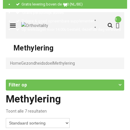
Gratis levering boven de €40 (NL/BE)
Gratis persoonlijk advies
0
Zuivere & goed opneembare supplementen
Op werkdagen voor 14:00u besteld, dezelfde dag verstuurd
Methylering
Home
Gezondheidsdoel
Methylering
Filter op
Methylering
Toont alle 7 resultaten