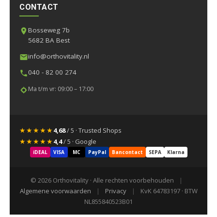
CONTACT
Bosseweg 7b
5682 BA Best
info@orthovitality.nl
040 - 82 00 274
Ma t/m vr: 09:00 – 17:00
★★★★★
4,68
/ 5 · Trusted Shops
★★★★★
4,4
/ 5 · Google
iDEAL
VISA
MC
PayPal
Bancontact
SEPA
Klarna
© 2026 Orthovitality · Alle rechten voorbehouden
|
Algemene voorwaarden
|
Privacy
|
KvK 64783197 · BTW
NL855840523B01