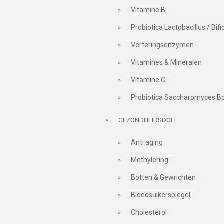
Vitamine B
Probiotica Lactobacillus / Bi
Verteringsenzymen
Vitamines & Mineralen
Vitamine C
Probiotica Saccharomyces Bo
GEZONDHEIDSDOEL
Anti aging
Methylering
Botten & Gewrichten
Bloedsuikerspiegel
Cholesterol