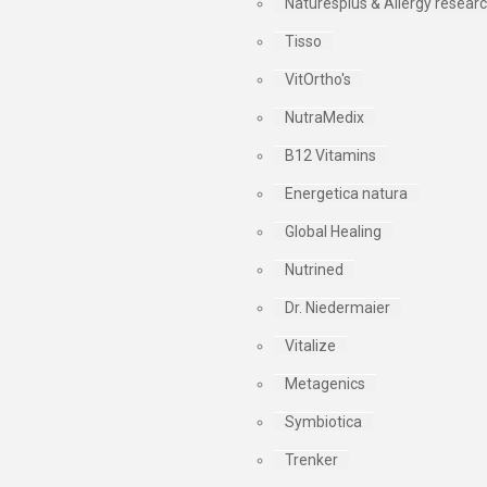
Naturesplus & Allergy resear
Tisso
VitOrtho's
NutraMedix
B12 Vitamins
Energetica natura
Global Healing
Nutrined
Dr. Niedermaier
Vitalize
Metagenics
Symbiotica
Trenker