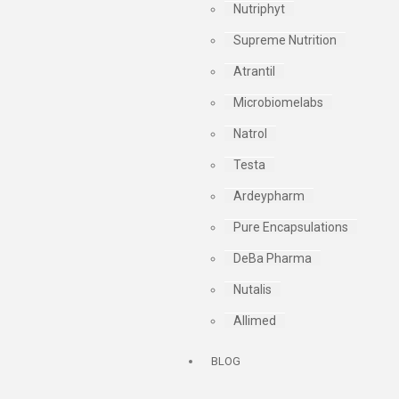
Nutriphyt
Supreme Nutrition
Atrantil
Microbiomelabs
Natrol
Testa
Ardeypharm
Pure Encapsulations
DeBa Pharma
Nutalis
Allimed
BLOG