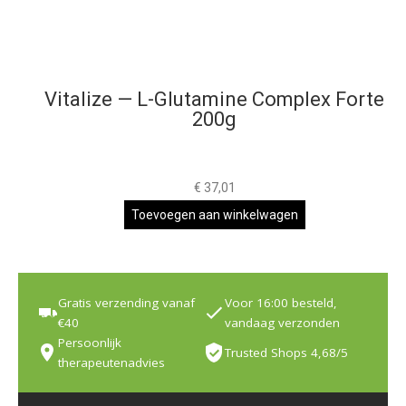
Vitalize — L-Glutamine Complex Forte
200g
€
37,01
Toevoegen aan winkelwagen
Gratis verzending vanaf
Voor 16:00 besteld,
€40
vandaag verzonden
Persoonlijk
Trusted Shops 4,68/5
therapeutenadvies