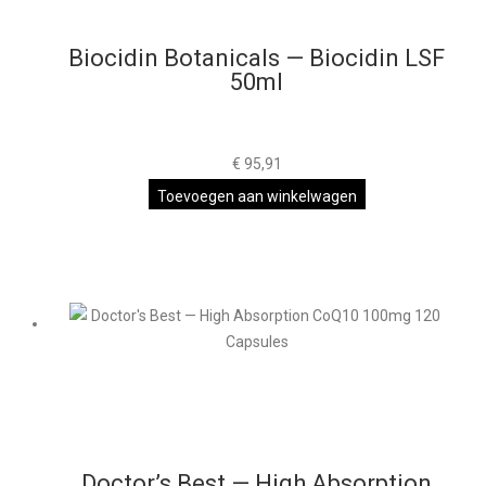
Biocidin Botanicals — Biocidin LSF
50ml
€
95,91
Toevoegen aan winkelwagen
Doctor’s Best — High Absorption