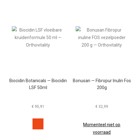
Biocidin Botanicals — Biocidin
Bonusan — Fibropur Inulin Fos
LSF 50ml
200g
€
95,91
€
32,99
Momenteel niet op
voorraad