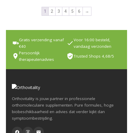
1
2
3
4
5
6
→
Gratis verzending vanaf
Voor 16:00 besteld,
€40
vandaag verzonden
Persoonlijk
Trusted Shops 4,68/5
therapeutenadvies
Orthovitality is jouw partner in professionele
orthomoleculaire supplementen. Pure formules, hoge
biobeschikbaarheid en advies dat verder kijkt dan
symptoombestrijding.