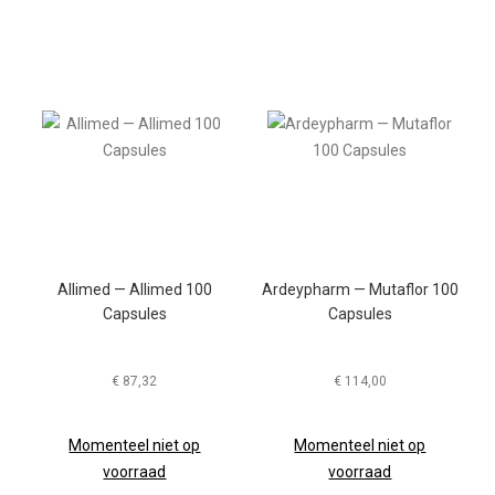
Allimed — Allimed 100
Ardeypharm — Mutaflor 100
Capsules
Capsules
€
87,32
€
114,00
Momenteel niet op
Momenteel niet op
voorraad
voorraad