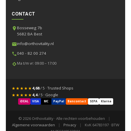
CONTACT
Bosseweg 7b
5682 BA Best
info@orthovitality.nl
040 - 82 00 274
Ma t/m vr: 09:00 – 17:00
★★★★★
4,68
/ 5 · Trusted Shops
★★★★★
4,4
/ 5 · Google
iDEAL
VISA
MC
PayPal
Bancontact
SEPA
Klarna
© 2026 Orthovitality · Alle rechten voorbehouden
|
Algemene voorwaarden
|
Privacy
|
KvK 64783197 · BTW