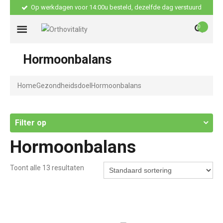
Op werkdagen voor 14:00u besteld, dezelfde dag verstuurd
0
Hormoonbalans
Home
Gezondheidsdoel
Hormoonbalans
Filter op
Hormoonbalans
Toont alle 13 resultaten