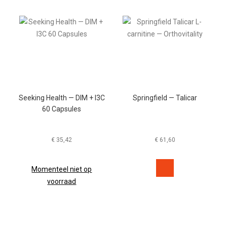
Seeking Health — DIM + I3C
Springfield — Talicar
60 Capsules
€
35,42
€
61,60
Momenteel niet op
voorraad