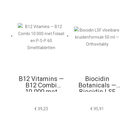
B12 Vitamins —
Biocidin
B12 Combi
Botanicals —
10.000 met
Biocidin LSF
Folaat en P-5-P
50ml
60
€
39,23
€
95,91
Smelttabletten