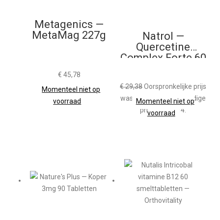
Metagenics —
MetaMag 227g
Natrol —
Quercetine
Complex Forte 60
Capsules
€
45,78
€
29,38
Oorspronkelijke prijs
Momenteel niet op
was: € 29,38.
€
26,14
Huidige
voorraad
Momenteel niet op
prijs is: € 26,14.
voorraad