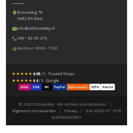
Bosseweg 7b
5682 BA Best
info@orthovitality.nl
040 - 82 00 274
Ma t/m vr: 09:00 – 17:00
★★★★★
4,68
/ 5 · Trusted Shops
★★★★★
4,4
/ 5 · Google
iDEAL
VISA
MC
PayPal
Bancontact
SEPA
Klarna
© 2026 Orthovitality · Alle rechten voorbehouden
|
Algemene voorwaarden
|
Privacy
|
KvK 64783197 · BTW
NL855840523B01