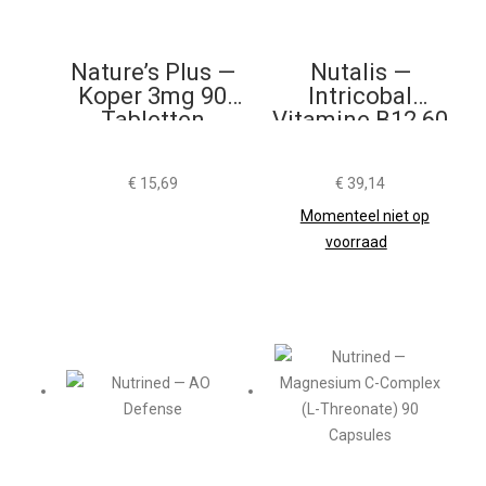
Nature’s Plus —
Nutalis —
Koper 3mg 90
Intricobal
Tabletten
Vitamine B12 60
Smelttabletten
€
15,69
€
39,14
Momenteel niet op
voorraad