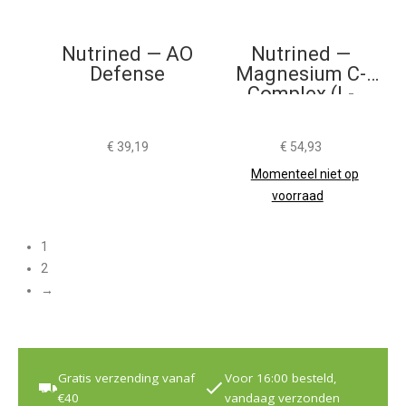
Nutrined — AO
Nutrined —
Defense
Magnesium C-
Complex (L-
Threonate) 90
Capsules
€
39,19
€
54,93
Momenteel niet op
voorraad
1
2
→
Gratis verzending vanaf
Voor 16:00 besteld,
€40
vandaag verzonden