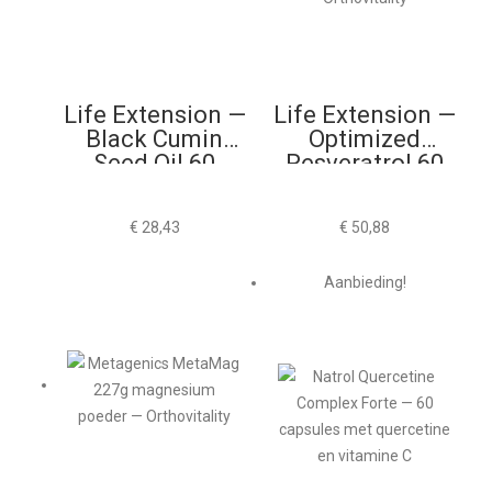
Life Extension —
Life Extension —
Black Cumin
Optimized
Seed Oil 60
Resveratrol 60
Softgels
Vegacapsules
€
28,43
€
50,88
Aanbieding!