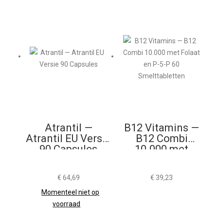
Atrantil —
B12 Vitamins —
Atrantil EU Versie
B12 Combi
90 Capsules
10.000 met
Folaat en P-5-P
60
€
64,69
€
39,23
Smelttabletten
Momenteel niet op
voorraad