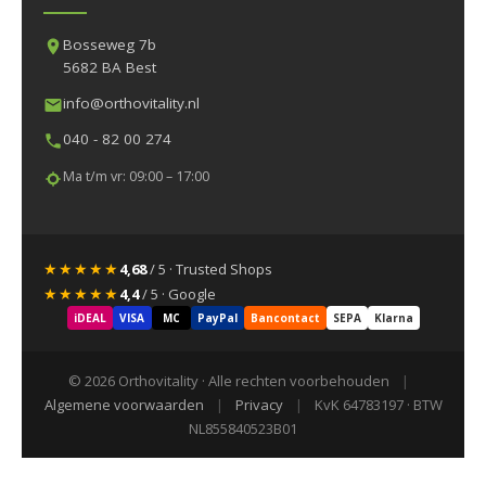
Bosseweg 7b
5682 BA Best
info@orthovitality.nl
040 - 82 00 274
Ma t/m vr: 09:00 – 17:00
★★★★★
4,68
/ 5 · Trusted Shops
★★★★★
4,4
/ 5 · Google
iDEAL
VISA
MC
PayPal
Bancontact
SEPA
Klarna
© 2026 Orthovitality · Alle rechten voorbehouden
|
Algemene voorwaarden
|
Privacy
|
KvK 64783197 · BTW
NL855840523B01