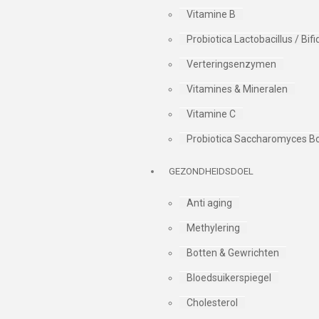
Vitamine B
Probiotica Lactobacillus / Bi
Verteringsenzymen
Vitamines & Mineralen
Vitamine C
Probiotica Saccharomyces Bo
GEZONDHEIDSDOEL
Anti aging
Methylering
Botten & Gewrichten
Bloedsuikerspiegel
Cholesterol