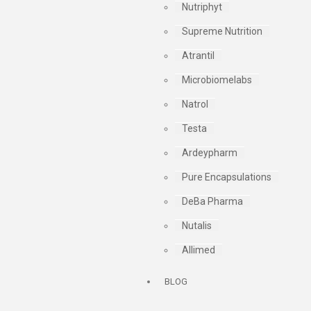
Nutriphyt
Supreme Nutrition
Atrantil
Microbiomelabs
Natrol
Testa
Ardeypharm
Pure Encapsulations
DeBa Pharma
Nutalis
Allimed
BLOG