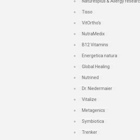
Naturesplus & Allergy resear
Tisso
VitOrtho's
NutraMedix
B12 Vitamins
Energetica natura
Global Healing
Nutrined
Dr. Niedermaier
Vitalize
Metagenics
Symbiotica
Trenker