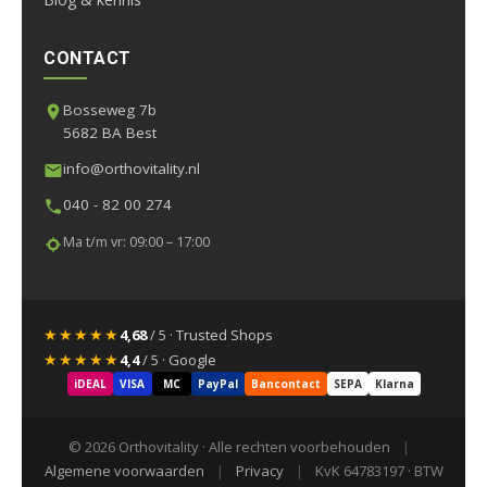
CONTACT
Bosseweg 7b
5682 BA Best
info@orthovitality.nl
040 - 82 00 274
Ma t/m vr: 09:00 – 17:00
★★★★★
4,68
/ 5 · Trusted Shops
★★★★★
4,4
/ 5 · Google
iDEAL
VISA
MC
PayPal
Bancontact
SEPA
Klarna
© 2026 Orthovitality · Alle rechten voorbehouden
|
Algemene voorwaarden
|
Privacy
|
KvK 64783197 · BTW