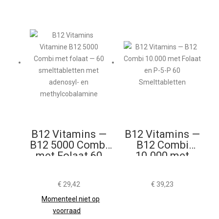
B12 Vitamins —
B12 Vitamins —
B12 5000 Combi
B12 Combi
met Folaat 60
10.000 met
Smelttabletten
Folaat en P-5-P
60
€
29,42
€
39,23
Smelttabletten
Momenteel niet op
voorraad