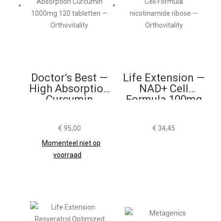
Doctor’s Best —
Life Extension —
High Absorption
NAD+ Cell
Curcumin
Formula 100mg
1000mg 120
Tabletten
€
95,00
€
34,45
Momenteel niet op
voorraad