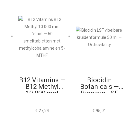
B12 Vitamins —
Biocidin
B12 Methyl
Botanicals —
10.000 met
Biocidin LSF
Folaat 60
50ml
Smelttabletten
€
27,24
€
95,91