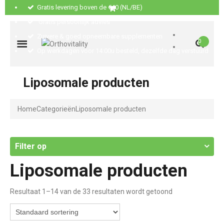
Gratis levering boven de €40 (NL/BE)
Gratis persoonlijk advies
Zuivere & goed opneembare supplementen
0
Op werkdagen voor 14:00u besteld, dezelfde dag verstuurd
Liposomale producten
Home
Categorieën
Liposomale producten
Filter op
Liposomale producten
Resultaat 1–14 van de 33 resultaten wordt getoond