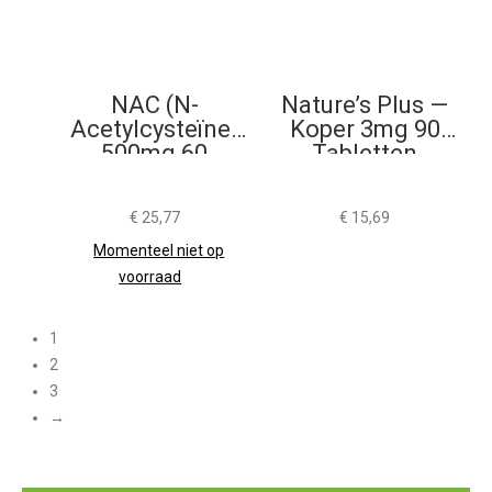
NAC (N-
Nature’s Plus —
Acetylcysteïne)
Koper 3mg 90
500mg 60
Tabletten
Capsules
€
25,77
€
15,69
Momenteel niet op
voorraad
1
2
3
→