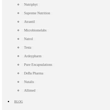
Nutriphyt
Supreme Nutrition
Atrantil
Microbiomelabs
Natrol
Testa
Ardeypharm
Pure Encapsulations
DeBa Pharma
Nutalis
Allimed
BLOG