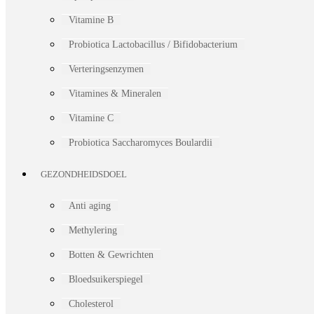
Vitamine B
Probiotica Lactobacillus / Bifidobacterium
Verteringsenzymen
Vitamines & Mineralen
Vitamine C
Probiotica Saccharomyces Boulardii
GEZONDHEIDSDOEL
Anti aging
Methylering
Botten & Gewrichten
Bloedsuikerspiegel
Cholesterol