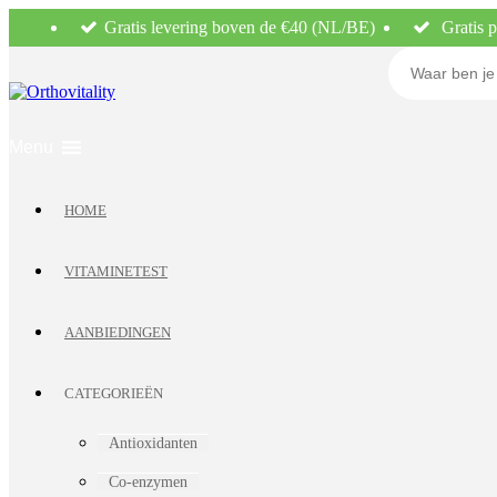
Gratis levering boven de €40 (NL/BE)
Gratis p
HOME
VITAMINETEST
AANBIEDINGEN
CATEGORIEËN
Antioxidanten
Co-enzymen