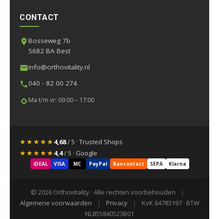
CONTACT
Bosseweg 7b
5682 BA Best
info@orthovitality.nl
040 - 82 00 274
Ma t/m vr: 09:00 – 17:00
★★★★★
4,68
/ 5 · Trusted Shops
★★★★★
4,4
/ 5 · Google
iDEAL
VISA
MC
PayPal
Bancontact
SEPA
Klarna
© 2026 Orthovitality · Alle rechten voorbehouden
|
Algemene voorwaarden
|
Privacy
|
KvK 64783197 · BTW
NL855840523B01