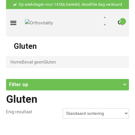
Op werkdagen voor 14:00u besteld, dezelfde dag verstuurd
0
Gluten
Home
Bevat geen
Gluten
Filter op
Gluten
Enig resultaat