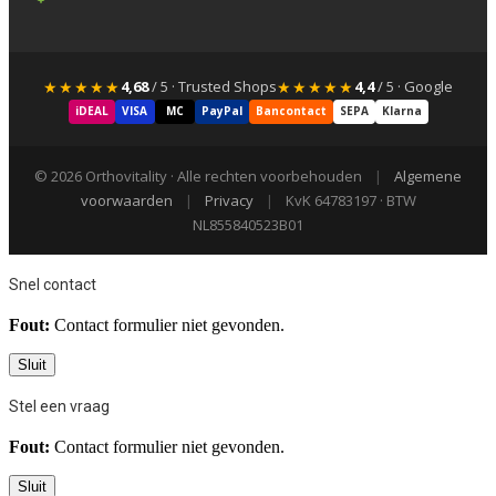
★★★★★
★★★★★
4,68
/ 5 · Trusted Shops
4,4
/ 5 · Google
iDEAL
VISA
MC
PayPal
Bancontact
SEPA
Klarna
© 2026 Orthovitality · Alle rechten voorbehouden
|
Algemene
voorwaarden
|
Privacy
|
KvK 64783197 · BTW
NL855840523B01
Snel contact
Fout:
Contact formulier niet gevonden.
Sluit
Stel een vraag
Fout:
Contact formulier niet gevonden.
Sluit