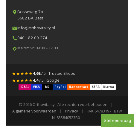
Bosseweg 7b
5682 BA Best
info@orthovitality.nl
040 - 82 00 274
Ma t/m vr: 09:00 – 17:00
★★★★★
4,68
/ 5 · Trusted Shops
★★★★★
4,4
/ 5 · Google
iDEAL
VISA
MC
PayPal
Bancontact
SEPA
Klarna
© 2026 Orthovitality · Alle rechten voorbehouden
|
Algemene voorwaarden
|
Privacy
|
KvK 64783197 · BTW
NL855840523B01
Stel een vraag