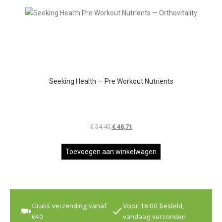
Seeking Health — Pre Workout Nutrients
€
54,45
Oorspronkelijke
€
48,71
Huidige
prijs
prijs
was:
is:
Toevoegen aan winkelwagen
€ 54,45.
€ 48,71.
Gratis verzending vanaf
Voor 16:00 besteld,
€40
vandaag verzonden