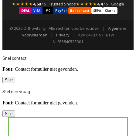
★★★★★
★★★★★
4,68
/ 5 · Trusted Shops
4,4
/ 5 · Google
iDEAL
VISA
MC
PayPal
Bancontact
SEPA
Klarna
© 2026 Orthovitality · Alle rechten voorbehouden
|
Algemene
voorwaarden
|
Privacy
|
KvK 64783197 · BTW
NL855840523B01
Snel contact
Fout:
Contact formulier niet gevonden.
Sluit
Stel een vraag
Fout:
Contact formulier niet gevonden.
Sluit
WAAROM ZIJN
GRATIS E-BOOK: