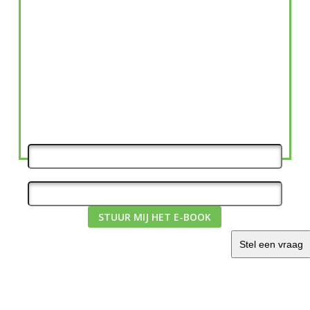
VITAMINES VOOR IEDEREEN EEN
MUST!?
WAT IS DE INVLOED VAN EEN TEKORT AAN
VITAMINES EN EEN
TEVEEL AAN GIFSTOFFEN
OP ONZE GEZONDHEID?
NAAM
EMAIL
STUUR MIJ HET E-BOOK
Stel een vraag