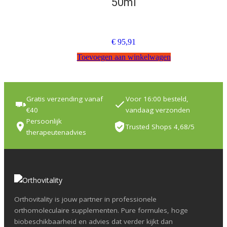
50ml
€
95,91
Toevoegen aan winkelwagen
Gratis verzending vanaf
Voor 16:00 besteld,
€40
vandaag verzonden
Persoonlijk
Trusted Shops 4,68/5
therapeutenadvies
Orthovitality is jouw partner in professionele
orthomoleculaire supplementen. Pure formules, hoge
biobeschikbaarheid en advies dat verder kijkt dan