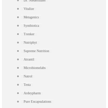
Dr. Niedermaier
Vitalize
Metagenics
Symbiotica
Trenker
Nutriphyt
Supreme Nutrition
Atrantil
Microbiomelabs
Natrol
Testa
Ardeypharm
Pure Encapsulations