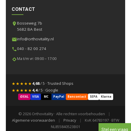
CONTACT
Bosseweg 7b
5682 BA Best
info@orthovitality.nl
040 - 82 00 274
Ma t/m vr: 09:00 – 17:00
★★★★★
4,68
/ 5 · Trusted Shops
★★★★★
4,4
/ 5 · Google
iDEAL
VISA
MC
PayPal
Bancontact
SEPA
Klarna
© 2026 Orthovitality · Alle rechten voorbehouden
|
Algemene voorwaarden
|
Privacy
|
KvK 64783197 · BTW
NL855840523B01
Stel een vraag