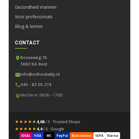
Gezondheid mannen
Voor professionals
Blog & kennis
CONTACT
Bosseweg 7b
5682 BA Best
info@orthovitality.nl
040 - 82 00 274
Ma t/m vr: 09:00 – 17:00
★★★★★
4,68
/ 5 · Trusted Shops
★★★★★
4,4
/ 5 · Google
iDEAL
VISA
MC
PayPal
Bancontact
SEPA
Klarna