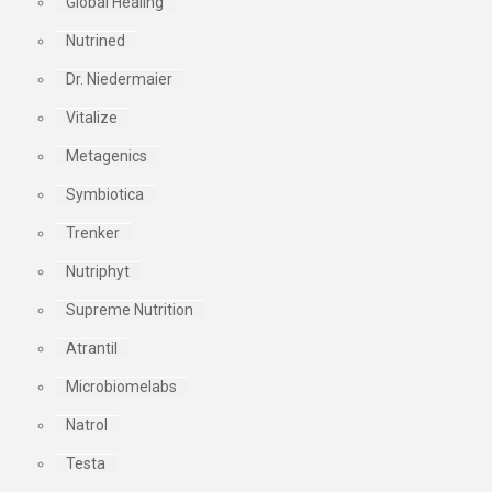
Global Healing
Nutrined
Dr. Niedermaier
Vitalize
Metagenics
Symbiotica
Trenker
Nutriphyt
Supreme Nutrition
Atrantil
Microbiomelabs
Natrol
Testa