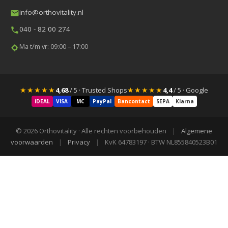
info@orthovitality.nl
040 - 82 00 274
Ma t/m vr: 09:00 – 17:00
★★★★★
★★★★★
4,68
/ 5 · Trusted Shops
4,4
/ 5 · Google
iDEAL
VISA
MC
PayPal
Bancontact
SEPA
Klarna
© 2026 Orthovitality · Alle rechten voorbehouden
|
Algemene
voorwaarden
|
Privacy
|
KvK 64783197 · BTW NL855840523B01