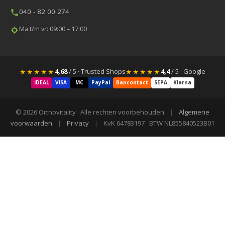
040 - 82 00 274
Ma t/m vr: 09:00 – 17:00
★★★★★
★★★★★
4,68
/ 5 · Trusted Shops
4,4
/ 5 · Google
iDEAL
VISA
MC
PayPal
Bancontact
SEPA
Klarna
© 2026 Orthovitality · Alle rechten voorbehouden
|
Algemene
voorwaarden
|
Privacy
|
KvK 64783197 · BTW NL855840523B01