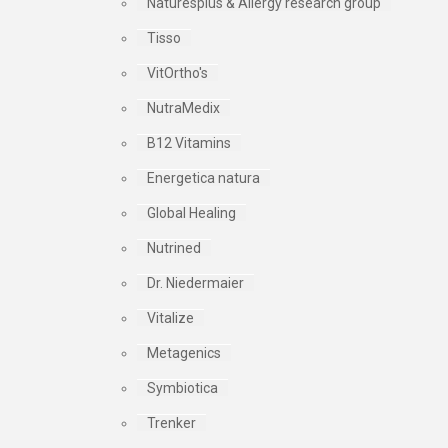
Naturesplus & Allergy research group
Tisso
VitOrtho's
NutraMedix
B12 Vitamins
Energetica natura
Global Healing
Nutrined
Dr. Niedermaier
Vitalize
Metagenics
Symbiotica
Trenker