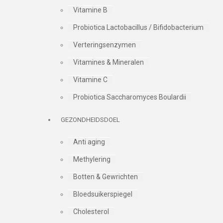
Vitamine B
Probiotica Lactobacillus / Bifidobacterium
Verteringsenzymen
Vitamines & Mineralen
Vitamine C
Probiotica Saccharomyces Boulardii
GEZONDHEIDSDOEL
Anti aging
Methylering
Botten & Gewrichten
Bloedsuikerspiegel
Cholesterol