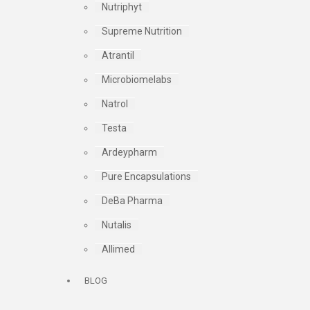
Nutriphyt
Supreme Nutrition
Atrantil
Microbiomelabs
Natrol
Testa
Ardeypharm
Pure Encapsulations
DeBa Pharma
Nutalis
Allimed
BLOG