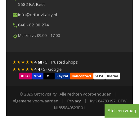
5682 BA Best
info@orthovitality.nl
040 - 82 00 274
Ma t/m vr: 09:00 – 17:00
★★★★★
4,68
/ 5 · Trusted Shops
★★★★★
4,4
/ 5 · Google
iDEAL
VISA
MC
PayPal
Bancontact
SEPA
Klarna
© 2026 Orthovitality · Alle rechten voorbehouden
|
Algemene voorwaarden
|
Privacy
|
KvK 64783197 · BTW
NL855840523B01
Stel een vraag