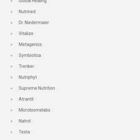
Global Healing
Nutrined
Dr. Niedermaier
Vitalize
Metagenics
Symbiotica
Trenker
Nutriphyt
Supreme Nutrition
Atrantil
Microbiomelabs
Natrol
Testa