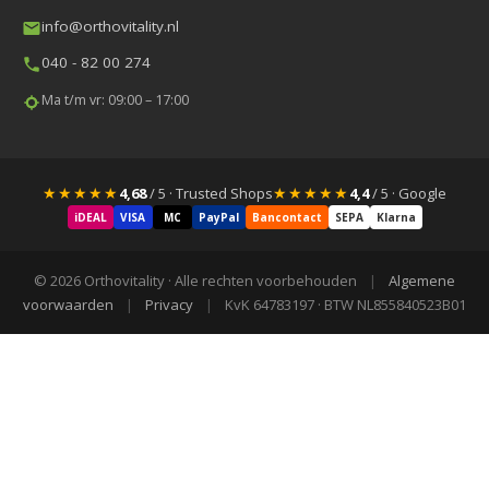
info@orthovitality.nl
040 - 82 00 274
Ma t/m vr: 09:00 – 17:00
★★★★★
★★★★★
4,68
/ 5 · Trusted Shops
4,4
/ 5 · Google
iDEAL
VISA
MC
PayPal
Bancontact
SEPA
Klarna
© 2026 Orthovitality · Alle rechten voorbehouden
|
Algemene
voorwaarden
|
Privacy
|
KvK 64783197 · BTW NL855840523B01