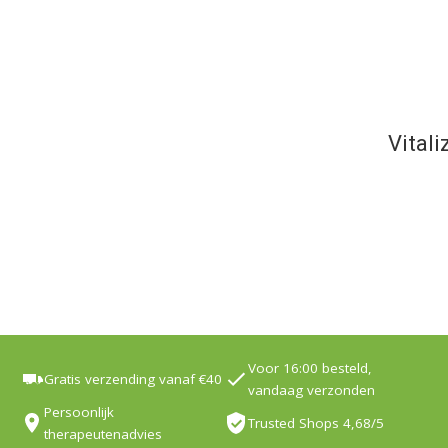
Vital
Voor 16:00 besteld,
Gratis verzending vanaf €40
vandaag verzonden
Persoonlijk
Trusted Shops 4,68/5
therapeutenadvies