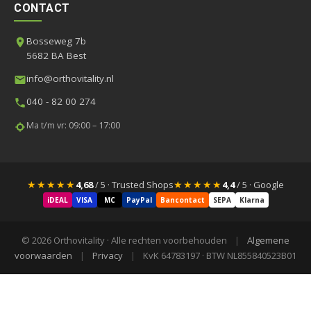
CONTACT
Bosseweg 7b
5682 BA Best
info@orthovitality.nl
040 - 82 00 274
Ma t/m vr: 09:00 – 17:00
★★★★★
★★★★★
4,68
/ 5 · Trusted Shops
4,4
/ 5 · Google
iDEAL
VISA
MC
PayPal
Bancontact
SEPA
Klarna
© 2026 Orthovitality · Alle rechten voorbehouden
|
Algemene
voorwaarden
|
Privacy
|
KvK 64783197 · BTW NL855840523B01