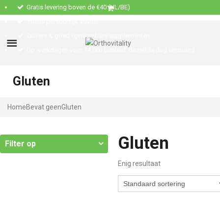
Gratis levering boven de €40 (NL/BE)
Gratis persoonlijk advies
Zuivere & goed opneembare supplementen
Op werkdagen voor 14:00u besteld, dezelfde dag verstuurd
Gluten
Home
Bevat geen
Gluten
Gluten
Filter op
Enig resultaat