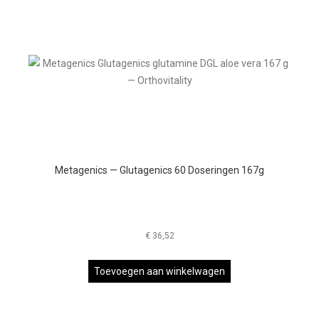
Metagenics — Glutagenics 60 Doseringen 167g
€
36,52
Toevoegen aan winkelwagen