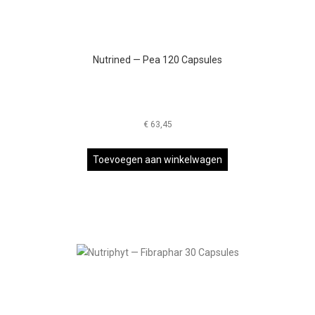
Nutrined — Pea 120 Capsules
€
63,45
Toevoegen aan winkelwagen