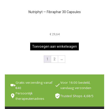
Nutriphyt — Fibraphar 30 Capsules
€
29,64
Toevoegen aan winkelwagen
1
2
→
Gratis verzending vanaf
Voor 16:00 besteld,
€40
vandaag verzonden
Persoonlijk
Trusted Shops 4,68/5
therapeutenadvies