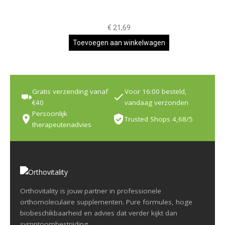
€
21,69
Toevoegen aan winkelwagen
Gratis verzending vanaf
Voor 16:00 besteld,
€40
vandaag verzonden
Persoonlijk
Trusted Shops 4,68/5
therapeutenadvies
Orthovitality is jouw partner in professionele
orthomoleculaire supplementen. Pure formules, hoge
biobeschikbaarheid en advies dat verder kijkt dan
symptoombestrijding.