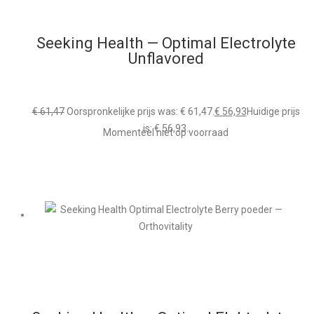
Seeking Health — Optimal Electrolyte
Unflavored
€
61,47
Oorspronkelijke prijs was: € 61,47.
€
56,93
Huidige prijs
is: € 56,93.
Momenteel niet op voorraad