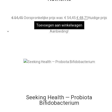
€
54,45
Oorspronkelijke prijs was: € 54,45.
€
48,71
Huidige prijs
is: € 48,71.
Toevoegen aan winkelwagen
Aanbieding!
Seeking Health — Probiota
Bifidobacterium