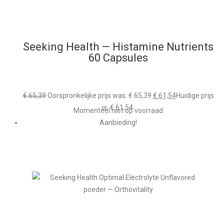
Seeking Health — Histamine Nutrients
60 Capsules
€
65,39
Oorspronkelijke prijs was: € 65,39.
€
61,54
Huidige prijs
is: € 61,54.
Momenteel niet op voorraad
Aanbieding!