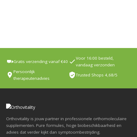
Voor 16:00 besteld,
Gratis verzending vanaf €40
vandaag verzonden
Persoonlijk
Trusted Shops 4,68/5
therapeutenadvies
Orthovitality is jouw partner in professionele orthomoleculaire
supplementen. Pure formules, hoge biobeschikbaarheid en
advies dat verder kijkt dan symptoombestrijding.