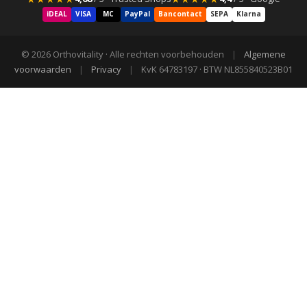
iDEAL
VISA
MC
PayPal
Bancontact
SEPA
Klarna
© 2026 Orthovitality · Alle rechten voorbehouden
|
Algemene
voorwaarden
|
Privacy
|
KvK 64783197 · BTW NL855840523B01