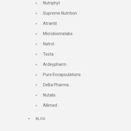
Nutriphyt
Supreme Nutrition
Atrantil
Microbiomelabs
Natrol
Testa
Ardeypharm
Pure Encapsulations
DeBa Pharma
Nutalis
Allimed
BLOG