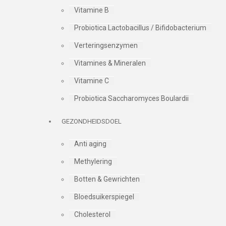
Vitamine B
Probiotica Lactobacillus / Bifidobacterium
Verteringsenzymen
Vitamines & Mineralen
Vitamine C
Probiotica Saccharomyces Boulardii
GEZONDHEIDSDOEL
Anti aging
Methylering
Botten & Gewrichten
Bloedsuikerspiegel
Cholesterol