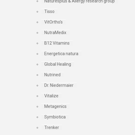
Naturesplus & Allergy research group
Tisso
VitOrtho's
NutraMedix
B12 Vitamins
Energetica natura
Global Healing
Nutrined
Dr. Niedermaier
Vitalize
Metagenics
Symbiotica
Trenker