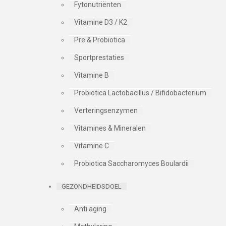
Fytonutriënten
Vitamine D3 / K2
Pre & Probiotica
Sportprestaties
Vitamine B
Probiotica Lactobacillus / Bifidobacterium
Verteringsenzymen
Vitamines & Mineralen
Vitamine C
Probiotica Saccharomyces Boulardii
GEZONDHEIDSDOEL
Anti aging