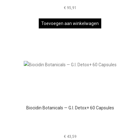
€
95,91
Toevoegen aan winkelwagen
Biocidin Botanicals — G.I. Detox+ 60 Capsules
€
43,59