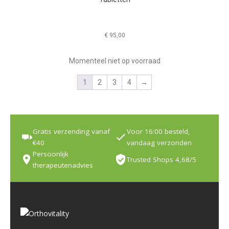
€
95,00
Momenteel niet op voorraad
1
2
3
4
→
Gratis verzending vanaf
Voor 16:00 besteld,
€40
vandaag verzonden
Persoonlijk
Trusted Shops 4,68/5
therapeutenadvies