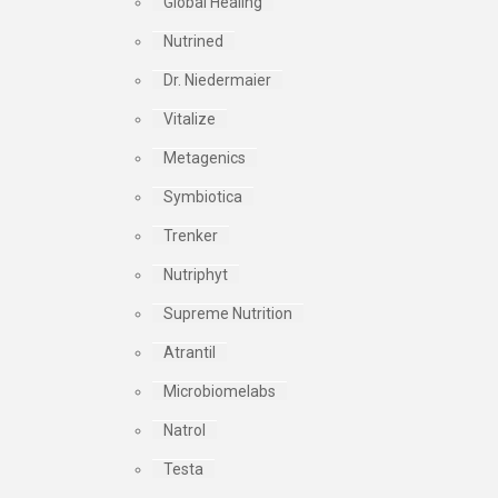
Global Healing
Nutrined
Dr. Niedermaier
Vitalize
Metagenics
Symbiotica
Trenker
Nutriphyt
Supreme Nutrition
Atrantil
Microbiomelabs
Natrol
Testa