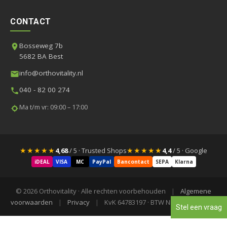
CONTACT
Bosseweg 7b
5682 BA Best
info@orthovitality.nl
040 - 82 00 274
Ma t/m vr: 09:00 – 17:00
★★★★★
★★★★★
4,68
/ 5 · Trusted Shops
4,4
/ 5 · Google
iDEAL
VISA
MC
PayPal
Bancontact
SEPA
Klarna
© 2026 Orthovitality · Alle rechten voorbehouden
|
Algemene
voorwaarden
|
Privacy
|
KvK 64783197 · BTW NL855840523B01
Stel een vraag