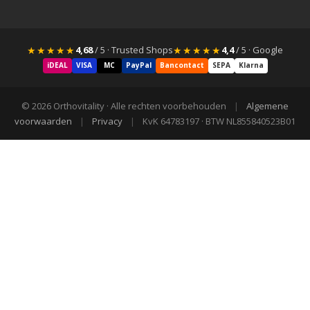
★★★★★
★★★★★
4,68
/ 5 · Trusted Shops
4,4
/ 5 · Google
iDEAL
VISA
MC
PayPal
Bancontact
SEPA
Klarna
© 2026 Orthovitality · Alle rechten voorbehouden
|
Algemene
voorwaarden
|
Privacy
|
KvK 64783197 · BTW NL855840523B01