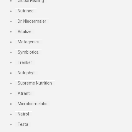
Global Healing
Nutrined
Dr. Niedermaier
Vitalize
Metagenics
Symbiotica
Trenker
Nutriphyt
Supreme Nutrition
Atrantil
Microbiomelabs
Natrol
Testa