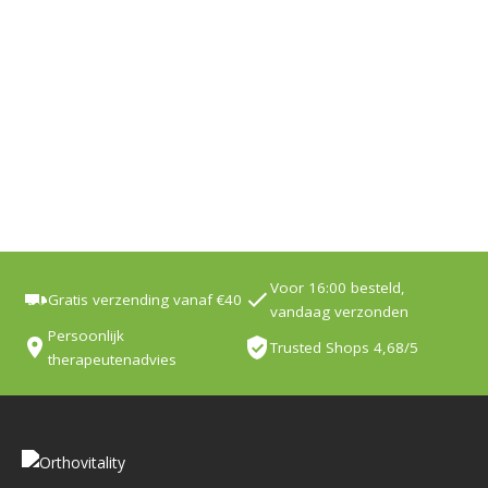
Voor 16:00 besteld,
Gratis verzending vanaf €40
vandaag verzonden
Persoonlijk
Trusted Shops 4,68/5
therapeutenadvies