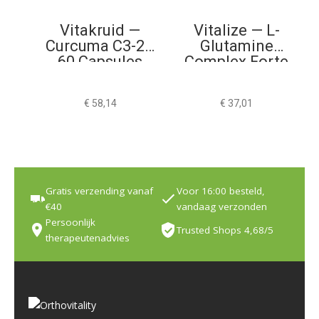
Vitakruid —
Vitalize — L-
Curcuma C3-2X
Glutamine
60 Capsules
Complex Forte
200g
€
58,14
€
37,01
Gratis verzending vanaf
Voor 16:00 besteld,
€40
vandaag verzonden
Persoonlijk
Trusted Shops 4,68/5
therapeutenadvies