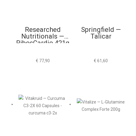
Researched
Springfield —
Nutritionals —
Talicar
RibosCardio 421g
€
77,90
€
61,60